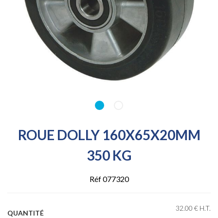
ROUE DOLLY 160X65X20MM
350 KG
Réf 077320
32
.00
€
H.T.
QUANTITÉ