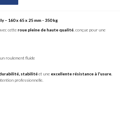
y – 160 x 65 x 25 mm - 350 kg
avec cette
roue pleine de haute qualité
, conçue pour une
un roulement fluide
durabilité, stabilité
et une
excellente résistance à l'usure
,
tention professionnelle.