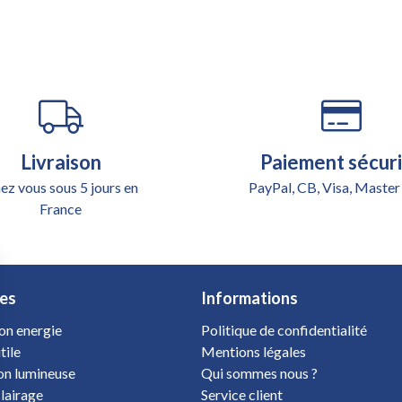
Livraison
Paiement sécur
ez vous sous 5 jours en
PayPal, CB, Visa, Master
France
es
Informations
on energie
Politique de confidentialité
tile
Mentions légales
ion lumineuse
Qui sommes nous ?
clairage
Service client