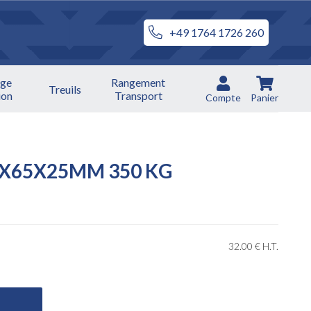
+49 1764 1726 260
ge
Rangement
Treuils
ion
Transport
Compte
Panier
0X65X25MM 350 KG
32
.00
€
H.T.