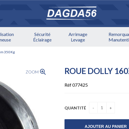
lisation
Sécurité
Arrimage
Remorqua
ineuse
Éclairage
Levage
Manutent
mm 350 Kg
ROUE DOLLY 16
ZOOM
Réf 077425
QUANTITÉ