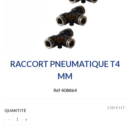
RACCORT PNEUMATIQUE T4
MM
Réf 408864
5
.00
€
H.T.
QUANTITÉ