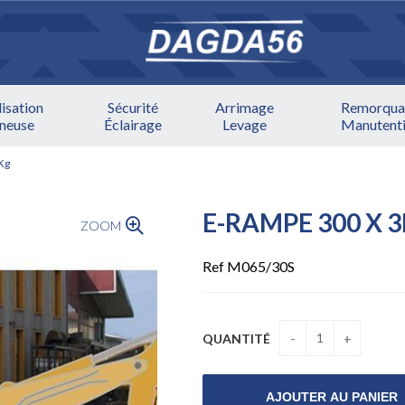
lisation
Sécurité
Arrimage
Remorqua
ineuse
Éclairage
Levage
Manutent
Kg
E-RAMPE 300 X 3
ZOOM
Ref M065/30S
QUANTITÉ