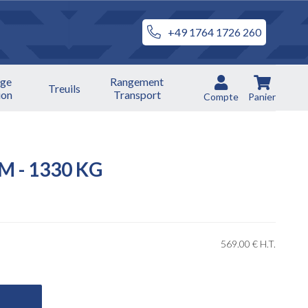
+49 1764 1726 260
ge
Rangement
Treuils
ion
Transport
Compte
Panier
M - 1330 KG
569
.00
€
H.T.