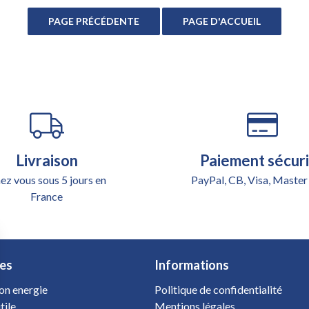
Livraison
Paiement sécur
ez vous sous 5 jours en
PayPal, CB, Visa, Master
France
es
Informations
on energie
Politique de confidentialité
tile
Mentions légales