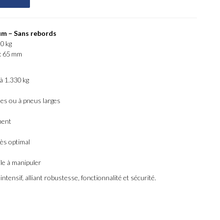
m – Sans rebords
0 kg
 : 65 mm
à 1.330 kg
lles ou à pneus larges
ment
ès optimal
ile à manipuler
ensif, alliant robustesse, fonctionnalité et sécurité.