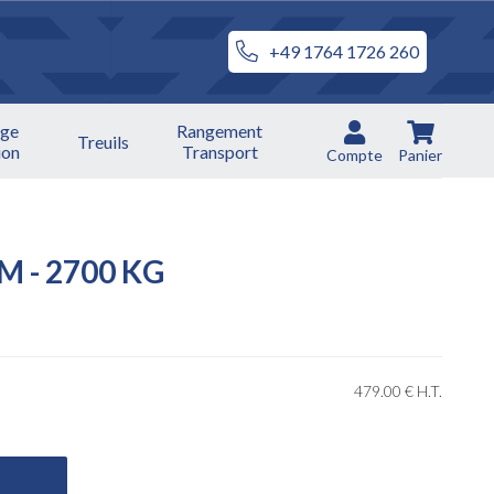
+49 1764 1726 260
ge
Rangement
Treuils
ion
Transport
Compte
Panier
M - 2700 KG
479
.00
€
H.T.