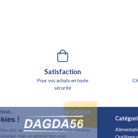
Satisfaction
Pour vos achats en toute
Ch
sécurité
Salut c'est nous...
Catégori
les Cookies !
Alimentati
On a attendu d'être sûrs que le contenu de ce site vous intéresse
Outillage u
avant de vous déranger, mais on aimerait bien vous