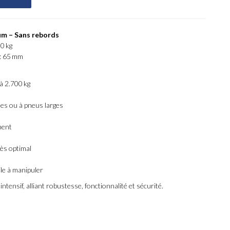
m – Sans rebords
0 kg
 : 65 mm
à 2.700 kg
lles ou à pneus larges
ment
ès optimal
ile à manipuler
ensif, alliant robustesse, fonctionnalité et sécurité.