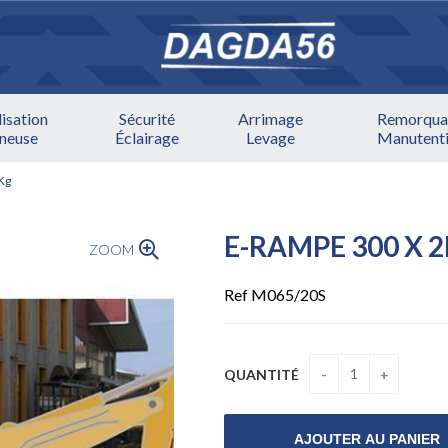
lisation
Sécurité
Arrimage
Remorqua
ineuse
Éclairage
Levage
Manutent
Kg
E-RAMPE 300 X 2
ZOOM
Ref M065/20S
QUANTITÉ