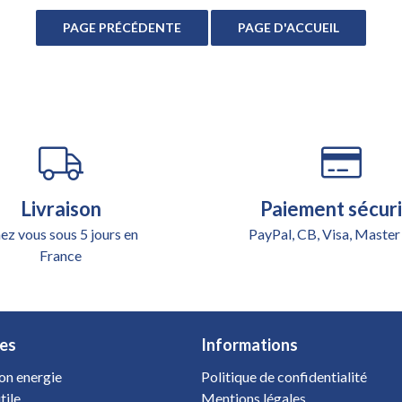
Livraison
Paiement sécur
ez vous sous 5 jours en
PayPal, CB, Visa, Master
France
es
Informations
on energie
Politique de confidentialité
tile
Mentions légales