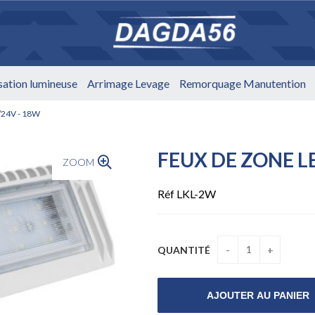
isation lumineuse
Arrimage Levage
Remorquage Manutention
/24V - 18W
FEUX DE ZONE L
ZOOM
Réf LKL-2W
QUANTITÉ