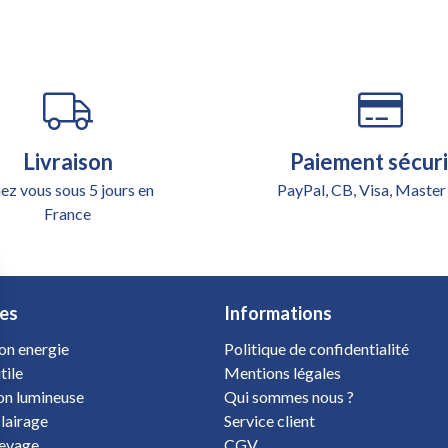
Livraison
Paiement sécur
ez vous sous 5 jours en
PayPal, CB, Visa, Master
France
es
Informations
on energie
Politique de confidentialité
tile
Mentions légales
ion lumineuse
Qui sommes nous ?
clairage
Service client
levage
CGV