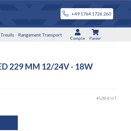
+49 1764 1726 260
Treuils
Rangement Transport
Compte
Panier
ED 229 MM 12/24V - 18W
45
.00
€
H.T.