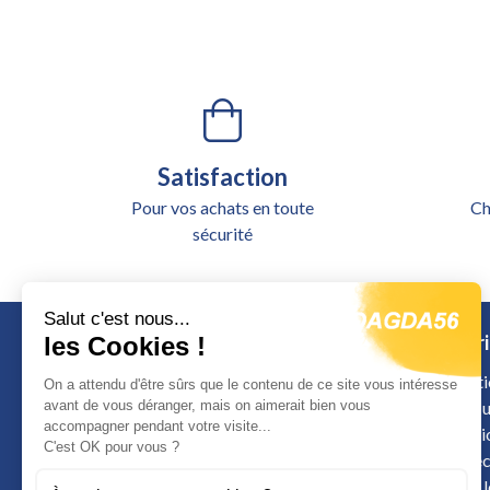
Satisfaction
Pour vos achats en toute
Ch
sécurité
Salut c'est nous...
Catégori
les Cookies !
Alimentati
On a attendu d'être sûrs que le contenu de ce site vous intéresse
avant de vous déranger, mais on aimerait bien vous
Outillage u
accompagner pendant votre visite...
Signalisat
Calle de Colombia
C'est OK pour vous ?
Sécurité é
12598 Peniscola
Arrimage 